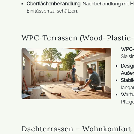
Oberflächenbehandlung
: Nachbehandlung mit
H
Einflüssen zu schützen.
WPC-Terrassen (Wood-Plastic-
WPC-
Sie s
Desig
Außen
Stabi
langa
Wart
Pfleg
Dachterrassen – Wohnkomfort 