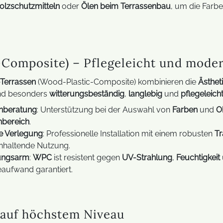
Trucki-Stick
olzschutzmitteln
oder
Ölen beim Terrassenbau
, um die Farbe
FAQ Balkonkraftwerke
Composite) – Pflegeleicht und mode
Terrassen
(Wood-Plastic-Composite) kombinieren die
Ästhet
ind besonders
witterungsbeständig
,
langlebig
und
pflegeleich
nberatung
: Unterstützung bei der Auswahl von
Farben
und
O
bereich
.
le Verlegung
: Professionelle Installation mit einem robusten
T
nhaltende Nutzung.
ungsarm
:
WPC
ist resistent gegen
UV-Strahlung
,
Feuchtigkeit
eaufwand garantiert.
auf höchstem Niveau