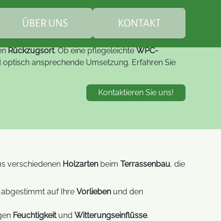
rasse
uplanung & Baubetreuung
Leistungen
Terrassenbau
t
ÜBER UNS
KONTAKT
len
Rückzugsort
. Ob eine pflegeleichte
WPC-
Teichbesatz
und optisch ansprechende Umsetzung. Erfahren Sie
euung
Leistungen
individuelle
Teichfische
Kontaktieren Sie uns!
Gartenbepflanzung
Service
FAQ Teichbau
Steinarbeiten
Studio-LED-Displays
Digitale B
 aus verschiedenen
Holzarten
beim
Terrassenbau
, die
nachhaltige Gartenpflege
Spezial-LED-Displays
LED-Displ
um
, abgestimmt auf Ihre
Vorlieben
und den
Moderne L
LED-Lösungen
Module
gen
Feuchtigkeit
und
Witterungseinflüsse
.