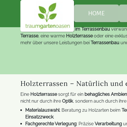
Gart
Ihre individuelle Terrasse
HOME
Als erfahrene
Spezialisten im Terrassenbau
verwand
Ü
Terrasse
, eine warme
Holzterrasse
oder eine exklu
mehr über unsere Leistungen bei
Terrassenbau
und
G
B
Holzterrassen – Natürlich und
E
Eine
Holzterrasse
sorgt für ein
behagliches Ambien
nicht nur durch ihre
Optik
, sondern auch durch ihr
Materialauswahl
: Beratung zu Holzarten beim
Te
Einsatzzweck
.
Fachgerechte Verlegung
: Präzise
Verarbeitung
un