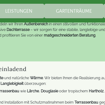
enterrasse Dachter
Sie sind hier:
Leistungen
Ba
 – Ästhetik und Funktion verein
LEISTUNGEN
GARTENTRÄUME
eln wir Ihren
Außenbereich
in einen stilvollen und funktiona
berdachungen / Markisen
Markisen
Teichbau
sive
Dachterrasse
– wir sorgen für eine stabile, langlebige 
 profitieren Sie von einer
maßgeschneiderten Beratung
.
artengestaltung
Bauplanung & Baubetr
Gartenzimmer -
kreative Gartenplanung
Wintergarten
alkonkraftwerke
FAQ - Balkonkraftwerke
Glasdesign-Lösungen
fachgerechte
Überdachungen /
Pflanzarbeiten
Terrassendächer
 einladend
lektrotechnik Außen
LED Technik
Lumentree für Trucki
te
und natürliche
Wärme
. Wir bieten Ihnen die Realisierung
Holzarbeiten
Segel / Schirme
Hilfe & Informationen z
e
Langlebigkeit
überzeugen:
Trucki-Stick
rrassenbau
wie
Lärche
,
Douglasie
oder tropischem
Hartholz
FAQ Gartenbau
Bauelemente
Fehlerbehebungen zum
d Installation mit Schutzmaßnahmen beim
Terrassenbau
ge