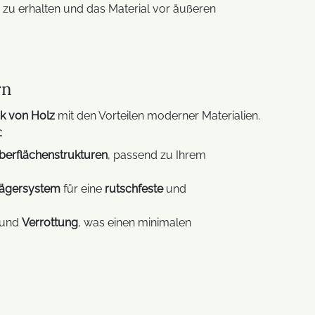
 zu erhalten und das Material vor äußeren
LED Screen
futuristische LED-Displays
Traumfeier
Außenwerbung mit
modernste
rn
interaktiven Displays
Technolog
ik von Holz
mit den Vorteilen moderner Materialien.
t
:
Glasdesigns
Transparente LED-Displays
Zuhause
berflächenstrukturen
, passend zu Ihrem
rägersystem
für eine
rutschfeste
und
FAQ LED Technik
und
Verrottung
, was einen minimalen