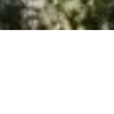
Sie sind hier:
Dachau
Ihr Spezialist für Gartenbau
und Terrassenbau Dachau
Sie suchen jemanden in
Dachau 85221
oder
Dachau Umgebung
, der für Sie
den
Bau
und
Modernisierung
und
Gestaltung
Ihres
Garten
(
Gartenbau
)
Gartenverschönerung
oder
Terrasse
(
Terrassenbau Terrassenverschönerung
)
übernimmt? Dann sind Sie bei uns an der Richtigen Stelle.
Wir von
Traumgartenoasen
sind für genau das spezialisiert. Durch unsere
Verbundpartner sind wir in der Lage, genau den
Garten
, die
Terrasse
für Sie zu
bauen, den Sie sich Wünschen und Vorstellen. Dabei geht es nicht nur um
den
Gartenbau
, die Richtige
Beschattung
,
Verglasungen
-
Beglasungen
und
Überdachungen
als
Glas
, evtl. den Richtig dimensionierten
Teich
inklusive
Besatz
und
Bepflanzung
, sondern auch um die
Elektrischen