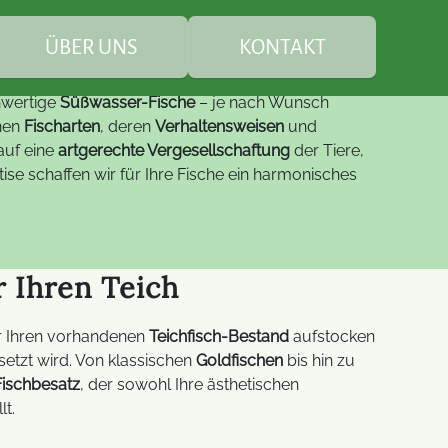
Sie sind hier:
Leistungen
Teichbau
Teichfische
nzen Welt?
ÜBER UNS
KONTAKT
hwertige
Süßwasser-Fische
– je nach Wunsch
Teichbesatz
enen
Fischarten
, deren
Verhaltensweisen
und
auf eine
artgerechte Vergesellschaftung
der Tiere,
se schaffen wir für Ihre Fische ein harmonisches
euung
Leistungen
individuelle
Teichfische
Gartenbepflanzung
Service
FAQ Teichbau
Steinarbeiten
 Ihren Teich
Studio-LED-Displays
Digitale B
nachhaltige Gartenpflege
 Ihren vorhandenen
Teichfisch-Bestand
aufstocken
Spezial-LED-Displays
LED-Displ
um
setzt wird. Von klassischen
Goldfischen
bis hin zu
Fischbesatz
, der sowohl Ihre ästhetischen
Moderne L
lt.
LED-Lösungen
Module