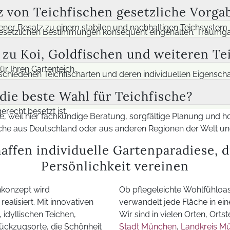
 Folge auch zu Krankheiten kommen. Traumgartenoasen legt d
 von Teichfischen gesetzliche Vorga
sichtigen. Durch diese sorgfältige Planung entsteht ein harm
ener Besatz zu einem stabilen und nachhaltigen Teichsystem 
gesetzlichen Bestimmungen konsequent eingehalten. Traumgar
ere unter den entsprechenden Vorgaben geliefert werden. Das 
zu Koi, Goldfischen und weiteren Te
esonderen Fischarten ist die rechtssichere Beschaffung ein w
r Ihren Gartenteich.
chiedenen Teichfischarten und deren individuellen Eigensch
ge Süßwasser-Fische. In der Beratung werden Verhaltensweis
ie beste Wahl für Teichfische?
satz finden, der Ihre ästhetischen Vorstellungen mit den Bedürf
erecht besetzt ist.
che, weil hier fachkundige Beratung, sorgfältige Planung u
he aus Deutschland oder aus anderen Regionen der Welt und
ergesellschaftung, damit Stress, Krankheiten und Unverträgl
ffen individuelle Gartenparadiese, d
z wird individuell und nachhaltig auf Ihren Teich abgestim
Persönlichkeit vereinen
ass Sie auf Qualität und Sicherheit vertrauen können.
nkonzept wird
Ob pflegeleichte Wohlfühloa
alisiert. Mit innovativen
verwandelt jede Fläche in 
dyllischen Teichen,
Wir sind in vielen Orten, Ortst
ückzugsorte, die Schönheit
Stadt München
,
Landkreis M