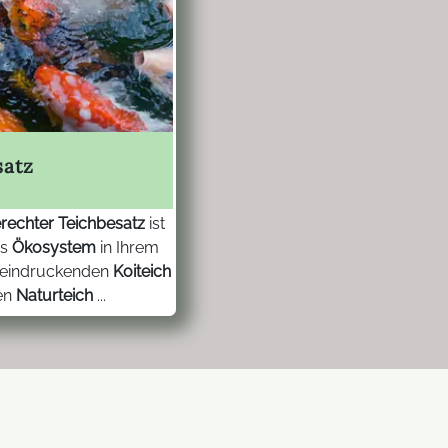
satz
erechter Teichbesatz
ist
es
Ökosystem
in Ihrem
beeindruckenden
Koiteich
en
Naturteich
...