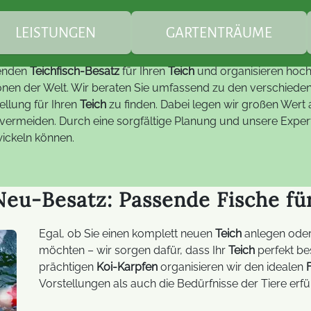
Teichfische
s Deutschland oder aus der ga
LEISTUNGEN
GARTENTRÄUME
senden
Teichfisch-Besatz
für Ihren
Teich
und organisieren hoc
berdachungen / Markisen
Markisen
Teichbau
nen der Welt. Wir beraten Sie umfassend zu den verschied
llung für Ihren
Teich
zu finden. Dabei legen wir großen Wert 
vermeiden. Durch eine sorgfältige Planung und unsere Experti
artengestaltung
Bauplanung & Baubetr
Gartenzimmer -
kreative Gartenplanung
ickeln können.
Wintergarten
alkonkraftwerke
FAQ - Balkonkraftwerke
Glasdesign-Lösungen
fachgerechte
Überdachungen /
eu-Besatz: Passende Fische für
Pflanzarbeiten
Terrassendächer
lektrotechnik Außen
LED Technik
Lumentree für Trucki
Holzarbeiten
Egal, ob Sie einen komplett neuen
Teich
anlegen oder
Segel / Schirme
Hilfe & Informationen z
möchten – wir sorgen dafür, dass Ihr
Teich
perfekt be
Trucki-Stick
prächtigen
Koi-Karpfen
organisieren wir den idealen
FAQ Gartenbau
Bauelemente
Vorstellungen als auch die Bedürfnisse der Tiere erfül
Fehlerbehebungen zum