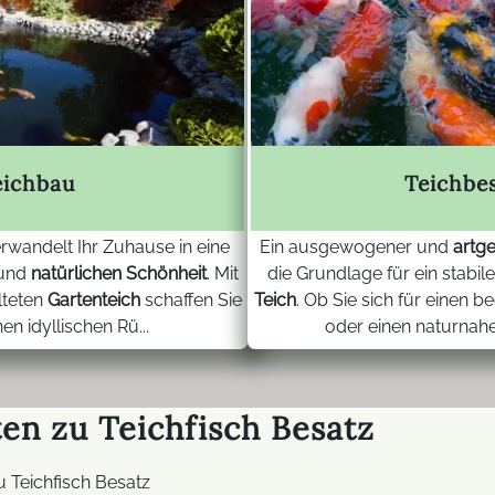
eichbau
Teichbe
rwandelt Ihr Zuhause in eine
Ein ausgewogener und
artg
und
natürlichen Schönheit
. Mit
die Grundlage für ein stabil
lteten
Gartenteich
schaffen Sie
Teich
. Ob Sie sich für einen 
nen idyllischen Rü...
oder einen naturnah
en zu Teichfisch Besatz
u Teichfisch Besatz