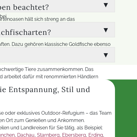
eshalb großen Wert darauf, die Eigenschaften und
ben beachtet?
onisches Umfeld, in dem sich die Tiere optimal
bei.
tenoasen hält sich streng an das
gibt Ihnen Sicherheit bei der Auswahl und beim
ichfischarten?
ichtiger Aspekt. So profitieren Sie von einer
aften. Dazu gehören klassische Goldfische ebenso
en, Vorlieben und die passende Zusammenstellung
nissen der Tiere verbindet. Das Ergebnis ist ein
nd hochwertige Tiere zusammenkommen. Das
 arbeitet dafür mit renommierten Händlern
ichkeiten vermieden werden. Ob neuer Teich oder
ie Entspannung, Stil und
mt. Zudem werden alle gesetzlichen Vorgaben und
se oder exklusives Outdoor-Refugium – das Team
einen Ort zum Genießen und Ankommen.
eilen und Landkreisen für Sie tätig, als Beispiel:
ünchen
,
Dachau
,
Starnberg
,
Ebersberg
,
Erding
,