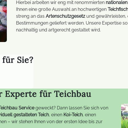
Trucki-Stick
Hierbei arbeiten wir eng mit renommierten
nationalen
Ihnen eine große Auswahl an hochwertigen
Teichfisc
streng an das
Artenschutzgesetz
und gewährleisten, 
FAQ Balkonkraftwerke
Bestimmungen geliefert werden. Unsere Expertise sor
nachhaltig und artgerecht gestaltet wird.
 für Sie?
r Experte für Teichbau
Teichbau Service
geweckt? Dann lassen Sie sich von
viduell gestalteten Teich
, einen
Koi-Teich
, einen
en – wir stehen Ihnen von der ersten Idee bis zur