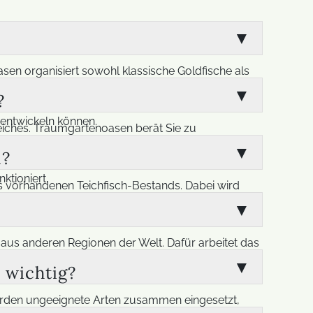
sen organisiert sowohl klassische Goldfische als
eisen und individuellen Vorlieben der Tiere
?
tellung, die sowohl optisch überzeugt als auch
 entwickeln können.
eiches. Traumgartenoasen berät Sie zu
rch lassen sich Stress, Unverträglichkeiten und
n?
nachhaltig zusammengestellt. So wird
ktioniert.
s vorhandenen Teichfisch-Bestands. Dabei wird
 wichtig ist eine artgerechte Vergesellschaftung,
Besatz harmonisch erweitert und an die Bedürfnisse
us anderen Regionen der Welt. Dafür arbeitet das
 Ihnen eine große Auswahl an hochwertigen
 wichtig?
iere unter passenden Bedingungen ausgewählt und
Werden ungeeignete Arten zusammen eingesetzt,