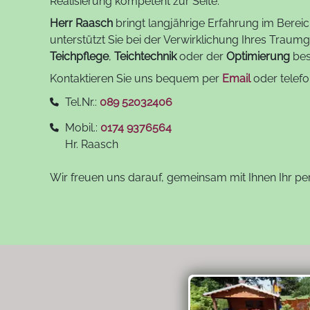
Realisierung kompetent zur Seite.
Herr Raasch
bringt langjährige Erfahrung im Berei
unterstützt Sie bei der Verwirklichung Ihres Traum
Teichpflege
,
Teichtechnik
oder der
Optimierung
bes
Kontaktieren Sie uns bequem per
Email
oder telefo
Tel.Nr.:
089 52032406
Mobil.:
0174 9376564
Hr. Raasch
Wir freuen uns darauf, gemeinsam mit Ihnen Ihr pe