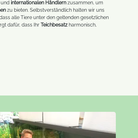
und
internationalen Händlern
zusammen, um
hen
zu bieten. Selbstverständlich halten wir uns
LED Screen
futuristische LED-Displays
dass alle Tiere unter den geltenden gesetzlichen
Traumfeier
gt dafür, dass Ihr
Teichbesatz
harmonisch,
Außenwerbung mit
modernste
interaktiven Displays
Technolog
Glasdesigns
Transparente LED-Displays
Zuhause
FAQ LED Technik