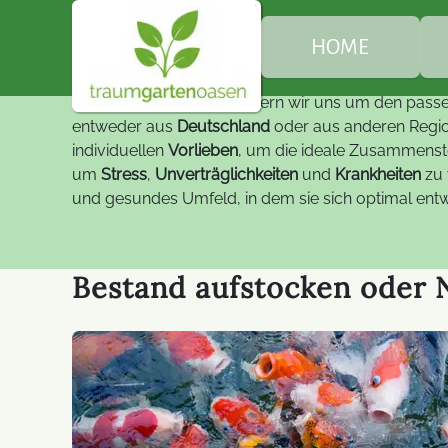
Süßwasser-Fische: Nur au
HOME
Selbstverständlich kümmern wir uns um den pas
Ü
entweder aus
Deutschland
oder aus anderen Regio
individuellen
Vorlieben
, um die ideale Zusammenste
um
Stress
,
Unverträglichkeiten
und
Krankheiten
zu 
G
und gesundes Umfeld, in dem sie sich optimal entw
B
Bestand aufstocken oder N
E