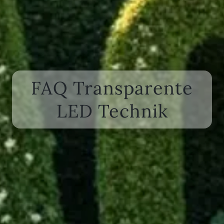
FAQ Transparente
LED Technik