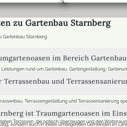
en zu Gartenbau Starnberg
zu Gartenbau Starnberg
umgartenoasen im Bereich Gartenbau 
 Leistungen rund um Gartenbau, Gartengestaltung, Gartenu
nd Vorstellungen der Kunden geplant und umgesetzt. Zum A
r Terrassenbau und Terrassensanierun
ktrische Außeninstallationen wie Beleuchtung. Durch die Zu
 entsteht ein stimmiges Gesamtkonzept für einen Garten, der 
rassenbau, Terrassengestaltung und Terrassensanierung spezia
die sich je nach Ausführung auch im Winter nutzen lassen. A
rnberg ist Traumgartenoasen im Eins
el geöffnet werden können. Die Planung orientiert sich imme
tstehen Terrassen, die optisch überzeugen und den Wohnraum 
g tätig, sondern auch in vielen umliegenden Gemeinden im La