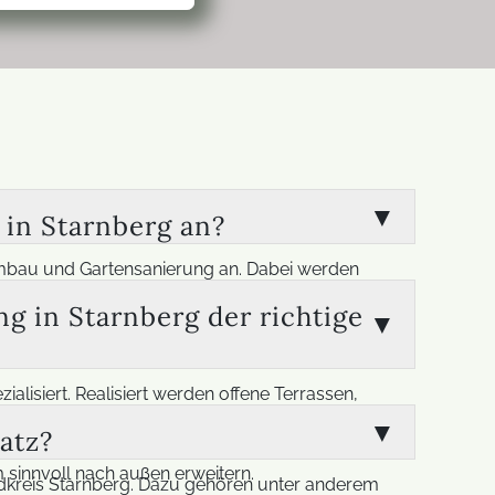
in Starnberg an?
mbau und Gartensanierung an. Dabei werden
ngebot gehören auch Teichbau, Bepflanzung,
g in Starnberg der richtige
sammenarbeit mit qualifizierten Verbundpartnern
sowohl funktional als auch erholsam ist.
lisiert. Realisiert werden offene Terrassen,
uf Wunsch sind Lösungen mit Schiebetüren und
atz?
r an den individuellen Vorstellungen der Kunden
sinnvoll nach außen erweitern.
ndkreis Starnberg. Dazu gehören unter anderem