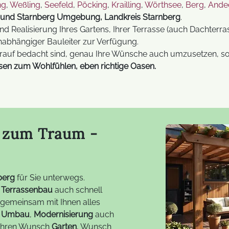
ng
,
Weßling
,
Seefeld
,
Pöcking
,
Krailling
,
Wörthsee
,
Berg
,
Ande
g und Starnberg Umgebung, Landkreis Starnberg
.
d Realisierung Ihres Gartens, Ihrer Terrasse (auch Dachterra
nabhängiger Bauleiter zur Verfügung.
rauf bedacht sind, genau Ihre Wünsche auch umzusetzen, sof
ssen zum Wohlfühlen, eben richtige Oasen.
n zum Traum -
berg
für Sie unterwegs.
,
Terrassenbau
auch schnell
 gemeinsam mit Ihnen alles
,
Umbau
,
Modernisierung
auch
e Ihren Wunsch
Garten
, Wunsch