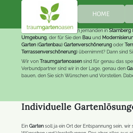
Ter
Spezialisten für Gartenba
HOME
Sie suchen oder benötigen jemanden in
Starnberg
Ü
Umgebung
, der für Sie den
Bau
und
Modernisieru
Garten
(
Gartenbau
)
Gartenverschönerung
oder
Ter
Terrassenverschönerung
) übernimmt? Dann sind Sie
G
Wir von
Traumgartenoasen
sind für genau das spez
Verbundpartner sind wir in der Lage, genau den
Ga
B
bauen, den Sie sich Wünschen und Vorstellen. Dabe
E
Individuelle Gartenlösun
Ein
Garten
soll ja ein Ort der Entspannung sein, wi