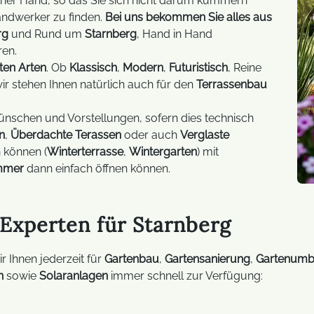
iner Hand, so das Sie sich nicht darum kümmern
Trucki-Stick
andwerker zu finden.
Bei uns bekommen Sie alles aus
rg
und Rund um
Starnberg
, Hand in Hand
FAQ Balkonkraftwerke
ren.
ten Arten
. Ob
Klassisch
,
Modern
,
Futuristisch
, Reine
wir stehen Ihnen natürlich auch für den
Terrassenbau
 Wünschen und Vorstellungen, sofern dies technisch
n
,
Überdachte Terassen
oder auch
Verglaste
 können (
Winterterrasse
,
Wintergarten
) mit
mmer
dann einfach öffnen können.
Experten für Starnberg
r Ihnen jederzeit für
Gartenbau
,
Gartensanierung
,
Gartenum
n
sowie
Solaranlagen
immer schnell zur Verfügung: