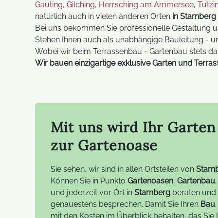
Gauting
,
Gilching
,
Herrsching am Ammersee
,
Tutzi
natürlich auch in vielen anderen Orten
in Starnber
Bei uns bekommen Sie professionelle Gestaltung un
Stehen Ihnen auch als unabhängige Bauleitung - u
Wobei wir beim Terrassenbau - Gartenbau stets da
Wir bauen einzigartige exklusive Garten und Terra
Mit uns wird Ihr Garte
zur Gartenoase
Sie sehen, wir sind in allen Ortsteilen von
Starn
Können Sie in Punkto
Gartenoasen
,
Gartenbau
und jederzeit vor Ort in
Starnberg
beraten und
genauestens besprechen. Damit Sie Ihren
Bau
mit den Kosten im Überblick behalten, das Si