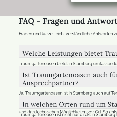
FAQ - Fragen und Antwort
Fragen und kurze, leicht verständliche Antworten 
Welche Leistungen bietet Tra
Traumgartenoasen bietet in Starnberg umfassende
individuelle Gartenkonzepte nach den Wünschen u
Ist Traumgartenoasen auch fü
Beschattung, Verglasungen, Überdachungen und ele
Ansprechpartner?
erhalten Kunden alle Leistungen aus einer Hand. So
Ja, Traumgartenoasen ist in Starnberg auch auf Ter
überdachte Terrassen sowie verglaste Terrassen, 
In welchen Orten rund um Sta
Schiebeverglasungen möglich, die im Sommer flexib
und den technischen Möglichkeiten vor Ort. So en
Traumgartenoasen ist nicht nur direkt in Starnber