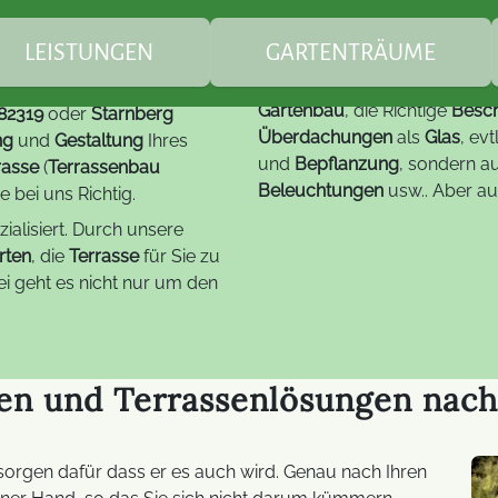
rassenbau Garteno
u - Terrassenbau Starnberg
LEISTUNGEN
GARTENTRÄUME
Gartenbau
, die Richtige
Besc
 82319
oder
Starnberg
berdachungen / Markisen
Markisen
Teichbau
Überdachungen
als
Glas
, ev
ng
und
Gestaltung
Ihres
und
Bepflanzung
, sondern a
rasse
(
Terrassenbau
Beleuchtungen
usw.. Aber au
 bei uns Richtig.
artengestaltung
Bauplanung & Baubetr
Gartenzimmer -
kreative Gartenplanung
Wintergarten
ialisiert. Durch unsere
rten
, die
Terrasse
für Sie zu
alkonkraftwerke
FAQ - Balkonkraftwerke
Glasdesign-Lösungen
i geht es nicht nur um den
fachgerechte
Überdachungen /
Pflanzarbeiten
Terrassendächer
lektrotechnik Außen
LED Technik
Lumentree für Trucki
Holzarbeiten
Segel / Schirme
Hilfe & Informationen z
gen und Terrassenlösungen nac
Trucki-Stick
FAQ Gartenbau
Bauelemente
r sorgen dafür dass er es auch wird. Genau nach Ihren
Fehlerbehebungen zum