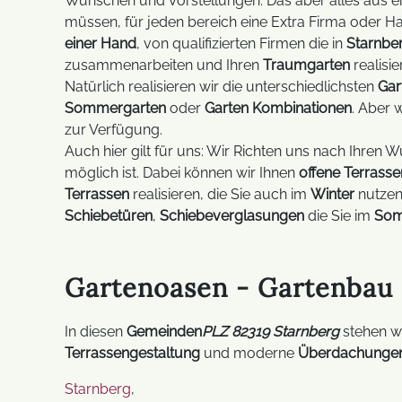
Wünschen und Vorstellungen. Das aber alles aus e
müssen, für jeden bereich eine Extra Firma oder H
einer Hand
, von qualifizierten Firmen die in
Starnbe
zusammenarbeiten und Ihren
Traumgarten
realisie
Natürlich realisieren wir die unterschiedlichsten
Gar
Sommergarten
oder
Garten Kombinationen
. Aber 
zur Verfügung.
Auch hier gilt für uns: Wir Richten uns nach Ihren
möglich ist. Dabei können wir Ihnen
offene Terrasse
Terrassen
realisieren, die Sie auch im
Winter
nutzen
Schiebetüren
,
Schiebeverglasungen
die Sie im
So
Gartenoasen - Gartenbau 
In diesen
Gemeinden
PLZ 82319 Starnberg
stehen wi
Terrassengestaltung
und moderne
Überdachunge
Starnberg
,