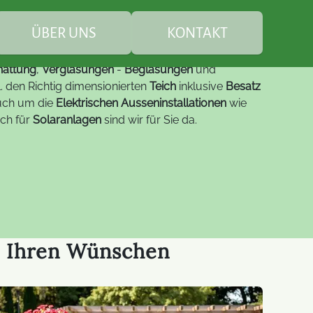
asen
Sie sind hier:
Starnberg
ÜBER UNS
KONTAKT
hattung
,
Verglasungen
-
Beglasungen
und
Teichbesatz
tl. den Richtig dimensionierten
Teich
inklusive
Besatz
uch um die
Elektrischen Ausseninstallationen
wie
ch für
Solaranlagen
sind wir für Sie da.
euung
Leistungen
individuelle
Teichfische
Gartenbepflanzung
Service
FAQ Teichbau
Steinarbeiten
Studio-LED-Displays
Digitale B
nachhaltige Gartenpflege
Spezial-LED-Displays
LED-Displ
um
h Ihren Wünschen
Moderne L
LED-Lösungen
Module