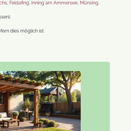
chs
,
Feldafing
,
Inning am Ammersee
,
Münsing
,
ssen).
ern dies möglich ist.