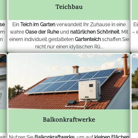
Teichbau
se
Ein
Teich im Garten
verwandelt Ihr Zuhause in eine
E
em
wahre
Oase der Ruhe
und
natürlichen Schönheit
. Mit
– 
en
einem individuell gestalteten
Gartenteich
schaffen Sie
nicht nur einen idyllischen Rü...
Balkonkraftwerke
wir
Nutzen Sie
Balkonkraftwerke
, um auf
kleinen Flächen