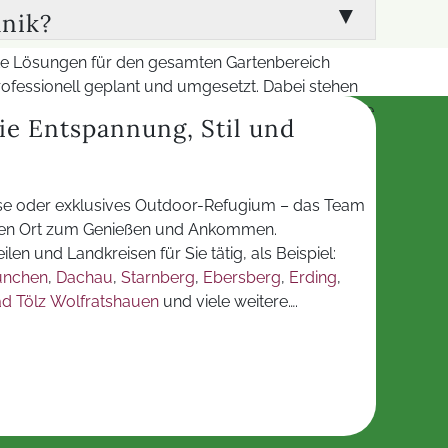
nnen bei Bedarf ausgebaut oder ergänzt werden.
hnik?
anpassen. So bleibt die Außen-Elektrotechnik
hte Lösungen für den gesamten Gartenbereich
rofessionell geplant und umgesetzt. Dabei stehen
ittelpunkt. Zusätzlich sind moderne Funktionen wie
ie Entspannung, Stil und
aßgeschneiderte Außeninstallation, die
se oder exklusives Outdoor-Refugium – das Team
einen Ort zum Genießen und Ankommen.
eilen und Landkreisen für Sie tätig, als Beispiel:
ünchen
,
Dachau
,
Starnberg
,
Ebersberg
,
Erding
,
d Tölz Wolfratshauen
und viele weitere….