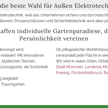
ren elektrischen Komponenten. Auch bestehende Systeme kö
ie beste Wahl für Außen Elektrotec
 oder Sicherheitstechnik langfristig an neue Anforderungen 
Elektrotechnik, weil das Unternehmen sichere und durchdac
lboxen, Poolanschlüssen und Sicherheitstechnik wird alles p
tterfeste Materialien und frostsichere Kabelverlegung im M
ffen individuelle Gartenparadiese, d
nik und Solarlösungen möglich. So erhalten Kunden eine m
Persönlichkeit vereinen
nkonzept wird
Ob pflegeleichte Wohlfühloa
alisiert. Mit innovativen
verwandelt jede Fläche in 
dyllischen Teichen,
Wir sind in vielen Orten, Ortst
ückzugsorte, die Schönheit
Stadt München
,
Landkreis M
Freising
,
Fürstenfeldbruck
,
Ba
 begleitet
 Traumgarten.