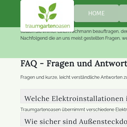
FAQ Elekt
FAQ – Fragen Antworten z
HOME
Gerade im Außenbereich muss man mit Elektroinsta
sollten Sie immer einen Fachmann beauftragen, der 
Ü
Nachfolgend die an uns meist gestellten Fragen, w
G
FAQ - Fragen und Antwort
B
Fragen und kurze, leicht verständliche Antworten 
E
Welche Elektroinstallationen
Traumgartenoasen übernimmt verschiedene Elektro
Steckdosen, Wallboxen, Teich- und Gartenstrom so
Wie sicher sind Außensteckd
sind möglich. Alle Arbeiten im Außenbereich soll