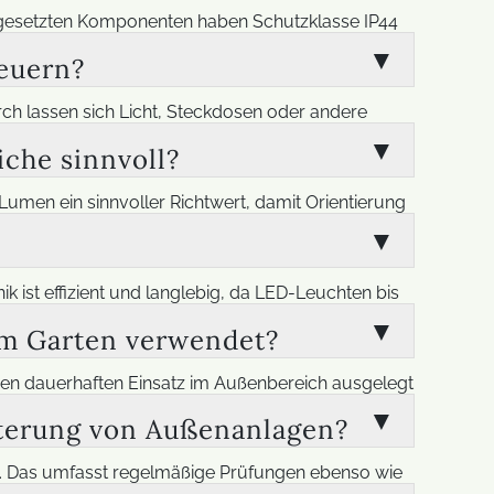
ingesetzten Komponenten haben Schutzklasse IP44
LED Screen
terfeste Materialien zum Einsatz. Auch die Kabel
futuristische LED-Displays
euern?
Traumfeier
tion im Garten auch bei Nässe, Schnee und
 lassen sich Licht, Steckdosen oder andere
Außenwerbung mit
modernste
möglich. Das ist besonders praktisch für Wege,
interaktiven Displays
Technolog
che sinnvoll?
besser an den Alltag angepasst.
men ein sinnvoller Richtwert, damit Orientierung
Glasdesigns
Transparente LED-Displays
ekte betont werden sollen. Bewegungsmelder an
Zuhause
e Kombination aus Sicherheit, Funktion und
ist effizient und langlebig, da LED-Leuchten bis
FAQ LED Technik
Damit lässt sich der Energieverbrauch im Garten
im Garten verwendet?
ik.
den dauerhaften Einsatz im Außenbereich ausgelegt
ne fachgerechte Erdung und wetterfeste
terung von Außenanlagen?
h erhöhen. Eine professionelle Ausführung sorgt
. Das umfasst regelmäßige Prüfungen ebenso wie