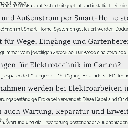
Trucki-Stick
nzept passen.
derem Fokus auf Sicherheit geplant und installiert. Die e
eignet. Zusätzlich kommen FI-Schutzschalter, Erdung und wet
 und Außenstrom per Smart-Home st
FAQ Balkonkraftwerke
und frostsicher verlegt. Dadurch bleibt die Elektroinstalla
können mit Smart-Home-Systemen gesteuert werden. Dadurch
 Auch automatische Steuerungen über Zeitschaltuhren sind 
t für Wege, Eingänge und Gartenberei
n. So wird der Außenbereich komfortabler, effizienter und 
gt immer vom jeweiligen Zweck ab. Für Wege sind etwa 200 Lu
eutlich stärker ausfallen, wenn bestimmte Bereiche oder Obj
ngen für Elektrotechnik im Garten?
weil sie Licht nur bei Bedarf aktivieren. So entsteht eine gut
giesparende Lösungen zur Verfügung. Besonders LED-Technik 
auch Solarlösungen wie Solarleuchten oder Mini-PV möglich. 
ahmen werden bei Elektroarbeiten 
technik Wirtschaftlichkeit, Nachhaltigkeit und moderne Techn
terungsbeständige Erdkabel verwendet. Diese Kabel sind für 
en Schutzmaßnahmen gehören außerdem FI-Schutzschalter, ei
auch Wartung, Reparatur und Erwei
g, weil Feuchtigkeit und Witterung die Anforderungen deutlic
eibt.
n, Wartung und die Erweiterung bestehender Außenanlagen