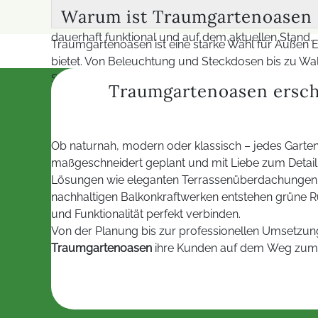
die Instandsetzung von Kabeln, Lampen und weite
Warum ist Traumgartenoasen d
Dadurch lassen sich Gartenbeleuchtung, Steckdosen
dauerhaft funktional und auf dem aktuellen Stand.
Traumgartenoasen ist eine starke Wahl für Außen 
bietet. Von Beleuchtung und Steckdosen bis zu Wal
Schutzmaßnahmen wie FI-Schutzschalter, Erdung, we
Traumgartenoasen erscha
Smart-Home-Steuerung, Bewegungsmelder, LED-Tech
Sicherheit, Komfort und Funktion perfekt verbindet.
Ob naturnah, modern oder klassisch – jedes Garte
maßgeschneidert geplant und mit Liebe zum Detail re
Lösungen wie eleganten Terrassenüberdachungen, i
nachhaltigen Balkonkraftwerken entstehen grüne R
und Funktionalität perfekt verbinden.
Von der Planung bis zur professionellen Umsetzung
Traumgartenoasen
ihre Kunden auf dem Weg zum