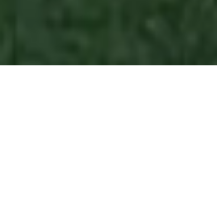
Sie sind hier:
Leistungen
Glasdesign-Lösungen
Glas-Pavillon
Ein lichtdurchfluteter
Rückzugsort: Stilvolle
Glasarchitektur für Ihren
Garten
Ein
Pavillon aus Glas
ist die perfekte Symbiose aus
stilvollem Design
und
funktionaler Vielseitigkeit
. Mit seiner
modernen Architektur
bereichert er jede
Gartenlandschaft
und schafft eine
lichtdurchflutete Oase
, die zum
Entspannen
,
Arbeiten
oder
Feiern
einlädt. Die
individuelle Anpassbarkeit
an
ästhetische
und
funktionale Anforderungen
macht ihn zu einer
langfristigen