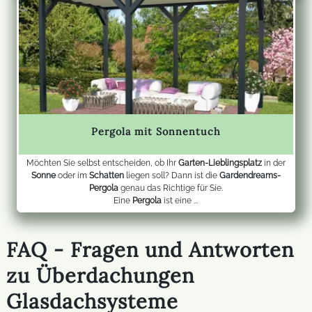
Pergola mit Sonnentuch
Möchten Sie selbst entscheiden, ob Ihr
Garten-Lieblingsplatz
in der
Sonne
oder im
Schatten
liegen soll? Dann ist die
Gardendreams-
Pergola
genau das Richtige für Sie.
Eine
Pergola
ist eine ...
FAQ - Fragen und Antworten
zu Überdachungen
Glasdachsysteme