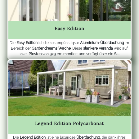
Easy Edition
Die
Easy Edition
ist die kostengünstigste
Aluminium-Überdachung
im
Bereich der
Gardendreams Wache
. Diese
slankere Veranda
wird auf
zwei
Pfosten
von 9x9 cm montiert und verfügt über ein
St...
Legend Edition Polycarbonat
Die
Legend Edition
ist eine luxuriöse
Überdachung
, die dank ihres