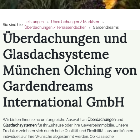
Leistungen
Überdachungen / Markisen
Sie sind hier:
Überdachungen / Terrassendächer
Gardendreams
Überdachungen und
Glasdachsysteme
München Olching von
Gardendreams
International GmbH
Wir bieten Ihnen eine umfangreiche Auswahl an
Überdachungen
und
Glasdachsystemen
für Ihr Zuhause oder Ihre Gewerbeimmobilie. Unsere
Produkte zeichnen sich durch hohe Qualität und Flexibilität aus und können
individuell auf Ihre Wünsche abgestimmt werden. Ob klassische