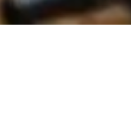
Leistungen
Bauplanung & Baubetreuung
Service
Sie sind hier:
Koordiantion der Einzelgewerke
Effiziente Koordination der
Einzelgewerke für ein
reibungsloses Bauprojekt
Die
Koordination der Einzelgewerke
ist ein wesentlicher Bestandteil eines
erfolgreichen
Bauprojekts
. Um sicherzustellen, dass der gesamte Prozess
reibungslos
verläuft, müssen die verschiedenen
Gewerke
präzise aufeinander
abgestimmt werden. Wir übernehmen für Sie die verantwortungsvolle
Aufgabe, alle beteiligten
Handwerksbetriebe
zu koordinieren und
sicherzustellen, dass jedes
Gewerk
im richtigen Moment und in der richtigen
Reihenfolge arbeitet. Unser Ziel ist es, durch eine strukturierte
Koordination
eine
effiziente
und
fehlerfreie
Ausführung des Projekts zu gewährleisten.
Kontaktieren Sie uns!