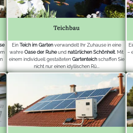
Teichbau
se
Ein
Teich im Garten
verwandelt Ihr Zuhause in eine
E
em
wahre
Oase der Ruhe
und
natürlichen Schönheit
. Mit
– 
en
einem individuell gestalteten
Gartenteich
schaffen Sie
nicht nur einen idyllischen Rü...