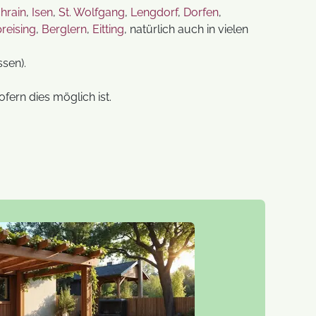
hrain
,
Isen
,
St. Wolfgang
,
Lengdorf
,
Dorfen
,
reising
,
Berglern
,
Eitting
, natürlich auch in vielen
ssen).
fern dies möglich ist.