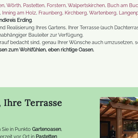
en
,
Wörth
,
Pastetten
,
Forstern
,
Walpertskirchen
,
Buch am Buc
,
Inning am Holz
,
Fraunberg
,
Kirchberg
,
Wartenberg
,
Langenp
ndkreis Erding
.
d Realisierung Ihres Gartens, Ihrer Terrasse (auch Dachterra
nabhängiger Bauleiter zur Verfügung.
rauf bedacht sind, genau Ihrer Wünsche auch umzusetzen, so
ssen zum Wohlfühlen, eben richtige Oasen.
, Ihre Terrasse
 Sie in Punkto
Gartenoasen
,
rzeit vor Ort in
Pastetten