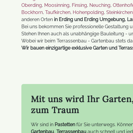
Oberding
,
Moosinning
,
Finsing
,
Neuching
,
Ottenhof
Bockhorn
,
Taufkirchen
,
Hohenpolding
,
Steinkirchen
anderen Orten
in Erding und Erding Umgebung, La
Bei uns bekommen Sie professionelle Gestaltung un
Stehen Ihnen auch als unabhängige Bauleitung - u
Wobei wir beim Terrassenbau - Gartenbau stets da
Wir bauen einzigartige exklusive Garten und Terra
Mit uns wird Ihr Garten
zum Traum
Wir sind in
Pastetten
für Sie unterwegs. Können
Gartenbau
,
Terrassenbau
auch schnell und jede