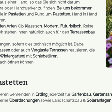
Trucki-Stick
aus einer Hand, so das Sie sich nicht darum
ma oder Handwerker zu finden.
Bei uns bekommen
ie in
Pastetten
und Rund um
Pastetten
, Hand in Hand
FAQ Balkonkraftwerke
ren.
ten Arten
. Ob
Klassisch
,
Modern
,
Futuristisch
, Reine
wir stehen Ihnen natürlich auch für den
Terrassenbau
gen, sofern dies technisch möglich ist. Dabei
assen
oder auch
Verglaste Terrassen
realisieren, die
Wintergarten
) mit
Schiebetüren
,
ach öffnen können.
astetten
teren Gemeinden in
Erding
jederzeit für
Gartenbau
,
Gartensan
erne
Überdachungen
sowie Landschaftsbau &
Solaranlagen