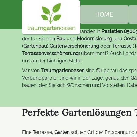
Ter
Landschaftsbau Gartenbau
HOME
Sie benötigen, suchen jemanden in
Pastetten 8566
Ü
der für Sie den
Bau
und
Modernisierung
und
Gesta
(
Gartenbau
)
Gartenverschönerung
oder
Terrasse
(
T
Terrassenverschönerung
) übernimmt? Auch Landsc
G
uns an der Richtigen Stelle.
Wir von
Traumgartenoasen
sind für genau das spez
B
Verbundpartner sind wir in der Lage, genau den
Ga
bauen, den Sie sich Wünschen und Vorstellen. Dabe
E
Perfekte Gartenlösungen
Eine Terrasse,
Garten
soll ein Ort der Entspannung 