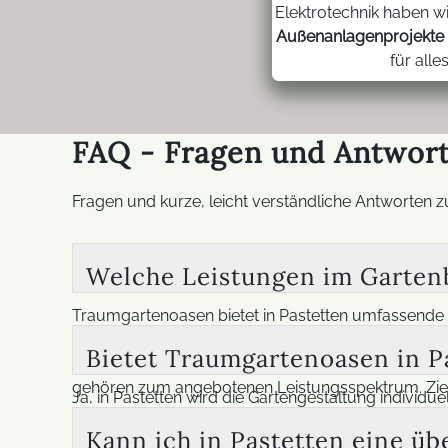
Elektrotechnik haben w
Außenanlagenprojekte
für all
FAQ - Fragen und Antwort
Fragen und kurze, leicht verständliche Antworten 
Welche Leistungen im Gartenb
Traumgartenoasen bietet in Pastetten umfassende
Terrassenbau, Terrassensanierung, Terrassengesta
Bietet Traumgartenoasen in P
Lösungen für Teiche, Beschattung, Verglasungen,
gehören zum angebotenen Leistungsspektrum. Ziel is
Ja, in Pastetten wird die Gartengestaltung individ
moderne, futuristische oder reine Sommergärten eb
Kann ich in Pastetten eine üb
geplant und mit passenden Elementen ergänzt. Auf