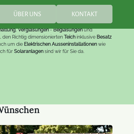
asen
Sie sind hier:
Erding
Pastetten
ÜBER UNS
KONTAKT
hattung
,
Verglasungen
-
Beglasungen
und
Teichbesatz
tl. den Richtig dimensionierten
Teich
inklusive
Besatz
uch um die
Elektrischen Ausseninstallationen
wie
ch für
Solaranlagen
sind wir für Sie da.
euung
Leistungen
individuelle
Teichfische
Gartenbepflanzung
Service
FAQ Teichbau
Steinarbeiten
Studio-LED-Displays
Digitale B
nachhaltige Gartenpflege
Spezial-LED-Displays
LED-Displ
um
 Wünschen
Moderne L
LED-Lösungen
Module