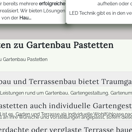
ir bereits mehrere
erfolgreiche
aufhellen oder d
realisiert. Wir bieten Lösungen
LED Technik gibt es in den v
es von der
Hau...
en zu Gartenbau Pastetten
zu Gartenbau Pastetten
au und Terrassenbau bietet Traumga
 Leistungen rund um Gartenbau, Gartengestaltung, Gartenu
ltung sowie moderne Überdachungen für offene, überdachte 
astetten auch individuelle Gartenge
 Überdachungen und elektrische Außeninstallationen umgeset
t es, Garten und Terrasse als individuelle Wohlfühloase nach
uell an Ihre Wünsche und Vorstellungen angepasst, sofern dies
enso realisiert werden wie kombinierte Gartenkonzepte. Dabe
erdachte oder verglaste Terrasse bau
 Wunsch fließen auch Terrassen, Teiche, Überdachungen ode