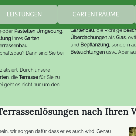
rassenbau Garteno
 & Terrassenbau Pastetten
LEISTUNGEN
GARTENTRÄUME
Gartenbau
, die Richtige
Besc
9
oder
Pastetten Umgebung
,
berdachungen / Markisen
Markisen
Teichbau
Überdachungen
als
Glas
, ev
ltung
Ihres
Garten
und
Bepflanzung
, sondern a
errassenbau
Beleuchtungen
usw.. Aber au
haftsbau? Dann sind Sie bei
artengestaltung
Bauplanung & Baubetr
Gartenzimmer -
kreative Gartenplanung
Wintergarten
ialisiert. Durch unsere
alkonkraftwerke
FAQ - Balkonkraftwerke
Glasdesign-Lösungen
rten
, die
Terrasse
für Sie zu
fachgerechte
Überdachungen /
Pflanzarbeiten
i geht es nicht nur um den
Terrassendächer
lektrotechnik Außen
LED Technik
Lumentree für Trucki
Holzarbeiten
Segel / Schirme
Hilfe & Informationen z
 Terrassenlösungen nach Ihren
Trucki-Stick
FAQ Gartenbau
Bauelemente
Fehlerbehebungen zum
sein, wir sorgen dafür dass er es auch wird. Genau